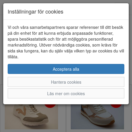
Anderbergs skor
Toggl
Inställningar för cookies
navig
Visa filter
Vi och våra samarbetspartners sparar referenser till ditt besök
på din enhet för att kunna erbjuda anpassade funktioner,
Endast REA
spara besöksstatistik och för att möjliggöra personifierad
Rensa
marknadsföring. Utöver nödvändiga cookies, som krävs för
550 artiklar hittade
sida ska fungera, kan du själv välja vilken typ av cookies du vill
tillåta.
Sortera efter:
Acceptera alla
Hantera cookies
Läs mer om cookies