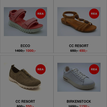
ECCO
CC RESORT
1400;-
1000;-
650;-
450;-
CC RESORT
BIRKENSTOCK
800;-
550;-
1650;-
1150;-