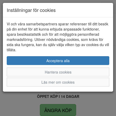
Anderbergs skor
Toggl
Inställningar för cookies
navig
Vi och våra samarbetspartners sparar referenser till ditt besök
HEM
RIEKER SPORT
på din enhet för att kunna erbjuda anpassade funktioner,
spara besöksstatistik och för att möjliggöra personifierad
Kunde inte hitta några artiklar...
marknadsföring. Utöver nödvändiga cookies, som krävs för
sida ska fungera, kan du själv välja vilken typ av cookies du vill
tillåta.
LEVERANS INOM 4 DAGAR INOM SVERIGE
Acceptera alla
Hantera cookies
FRI FRAKT VID KÖP ÖVER 1.500 KR
Läs mer om cookies
ÖPPET KÖP I 14 DAGAR
ÅNGRA KÖP