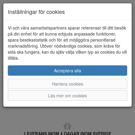
Anderbergs skor
Toggl
Inställningar för cookies
navig
Returformulär
Vi och våra samarbetspartners sparar referenser till ditt besök
på din enhet för att kunna erbjuda anpassade funktioner,
Ordernummer *
spara besöksstatistik och för att möjliggöra personifierad
marknadsföring. Utöver nödvändiga cookies, som krävs för
sida ska fungera, kan du själv välja vilken typ av cookies du vill
tillåta.
E-post *
Acceptera alla
Hantera cookies
Hämta order
Läs mer om cookies
LEVERANS INOM 4 DAGAR INOM SVERIGE