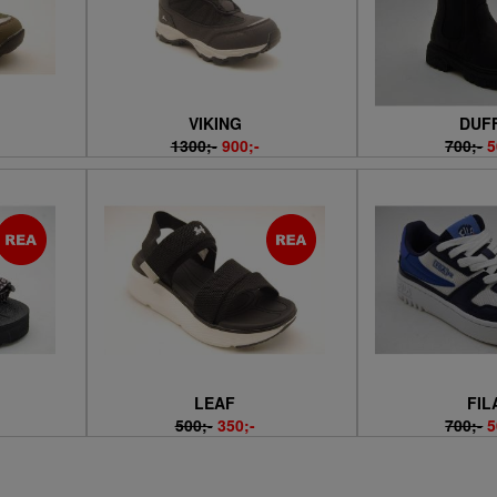
VIKING
DUF
1300;-
900;-
700;-
5
LEAF
FIL
500;-
350;-
700;-
5