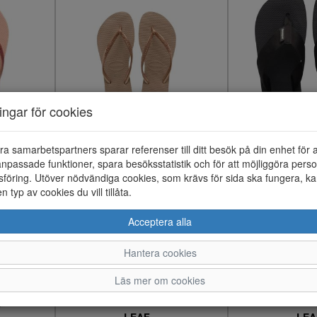
ningar för cookies
HAVAIANAS
HAVAI
ra samarbetspartners sparar referenser till ditt besök på din enhet för 
450;-
400;
npassade funktioner, spara besöksstatistik och för att möjliggöra perso
föring. Utöver nödvändiga cookies, som krävs för sida ska fungera, ka
en typ av cookies du vill tillåta.
Acceptera alla
Hantera cookies
Läs mer om cookies