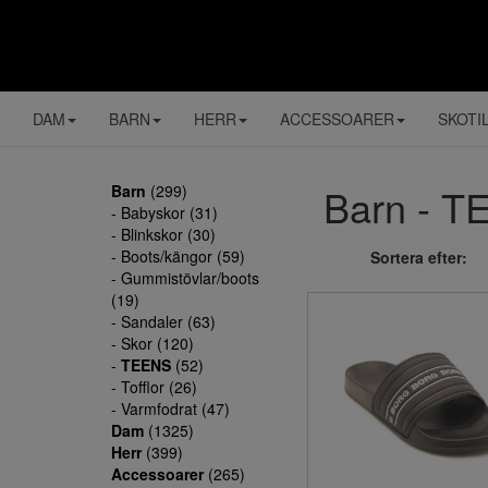
DAM
BARN
HERR
ACCESSOARER
SKOTI
Barn - TE
Barn
(299)
- Babyskor (31)
- Blinkskor (30)
- Boots/kängor (59)
Sortera efter:
- Gummistövlar/boots
(19)
- Sandaler (63)
- Skor (120)
-
TEENS
(52)
- Tofflor (26)
- Varmfodrat (47)
Dam
(1325)
Herr
(399)
Accessoarer
(265)