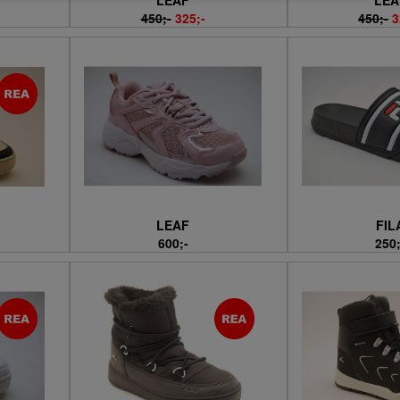
LEAF
LEA
450;-
325;-
450;-
3
LEAF
FIL
600;-
250;