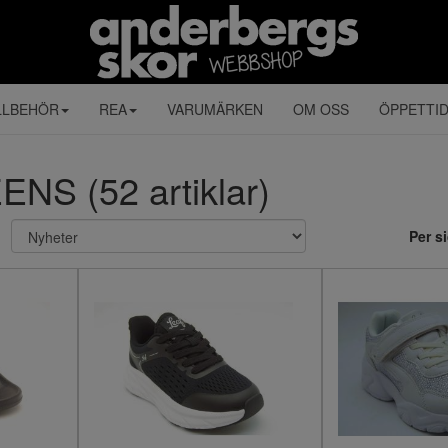
LLBEHÖR
REA
VARUMÄRKEN
OM OSS
ÖPPETTI
ENS (52 artiklar)
Per s