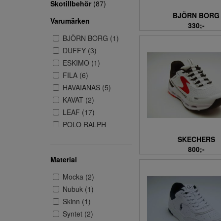
Skotillbehör
(87)
BJÖRN BORG
Varumärken
330;-
BJÖRN BORG (1)
DUFFY (3)
ESKIMO (1)
FILA (6)
HAVAIANAS (5)
KAVAT (2)
LEAF (17)
POLO RALPH
LAUREN (4)
SKECHERS
RUGGED GEAR (3)
800;-
SKECHERS (4)
Material
SUPERFIT (1)
Mocka (2)
TRETORN (1)
Nubuk (1)
VIKING (4)
Skinn (1)
Syntet (2)