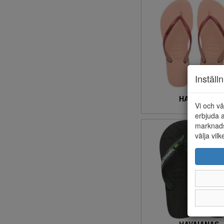
41/42 (1)
42 (3)
43 (2)
43/44 (1)
44 (3)
45 (4)
Inställ
45-46 (2)
45/46 (1)
HAVAIANAS
Vi och vå
46 (2)
500;-
erbjuda a
marknads
välja vilk