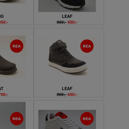
NG
LEAF
850;-
900;-
650;-
AT
LEAF
700;-
900;-
650;-