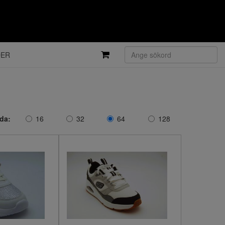
DER
ida:
16
32
64
128