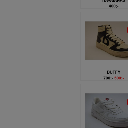
HAVAIANAS
400;-
DUFFY
700;-
500;-