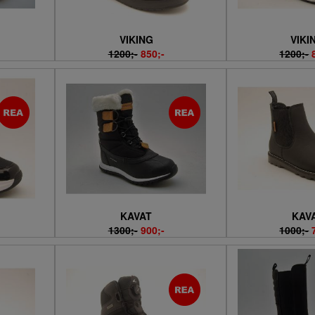
VIKING
VIKI
1200;-
850;-
1200;-
KAVAT
KAV
1300;-
900;-
1000;-