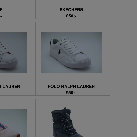
F
SKECHERS
-
850;-
H LAUREN
POLO RALPH LAUREN
-
950;-