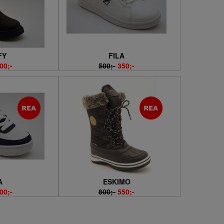
FY
FILA
00;-
500;-
350;-
A
ESKIMO
00;-
800;-
550;-