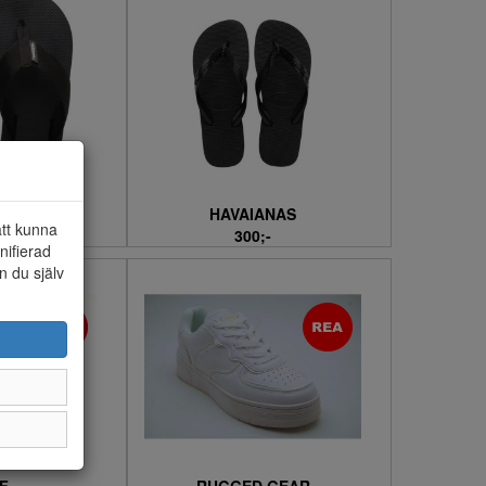
ANAS
HAVAIANAS
att kunna
-
300;-
nifierad
n du själv