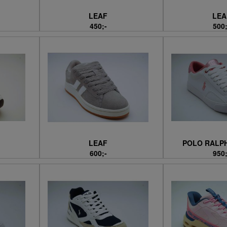
LEAF
LEA
450;-
500;
LEAF
POLO RALP
600;-
950;