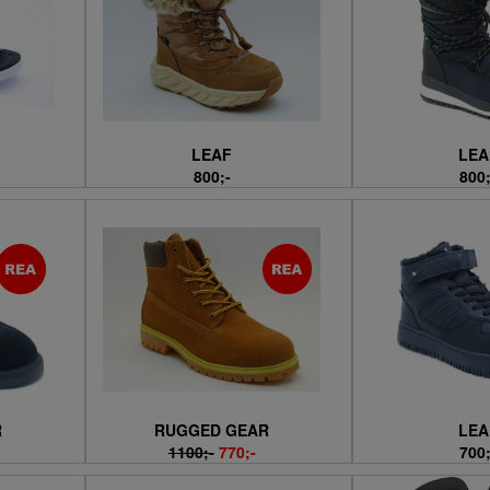
LEAF
LEA
800;-
800;
R
RUGGED GEAR
LEA
1100;-
770;-
700;