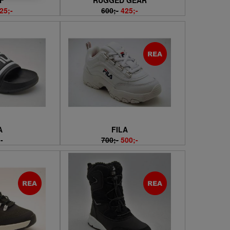
F
RUGGED GEAR
25;-
600;-
425;-
A
FILA
-
700;-
500;-