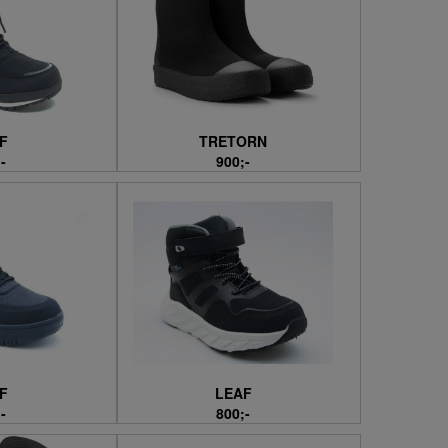
F
TRETORN
-
900;-
F
LEAF
-
800;-