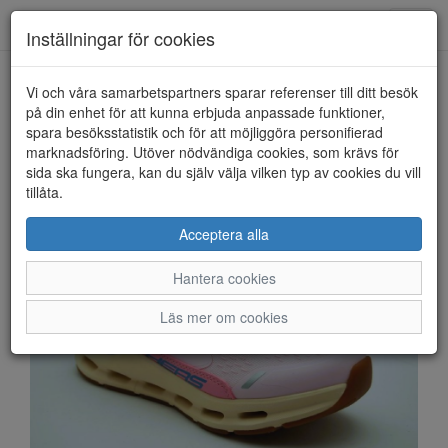
Anderbergs skor
Toggl
Inställningar för cookies
navig
Vi och våra samarbetspartners sparar referenser till ditt besök
HEM
SKECHERS
på din enhet för att kunna erbjuda anpassade funktioner,
spara besöksstatistik och för att möjliggöra personifierad
marknadsföring. Utöver nödvändiga cookies, som krävs för
sida ska fungera, kan du själv välja vilken typ av cookies du vill
tillåta.
Acceptera alla
Hantera cookies
Läs mer om cookies