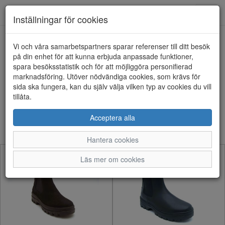
Anderbergs skor
Toggl
Inställningar för cookies
navig
Visa filter
Vi och våra samarbetspartners sparar referenser till ditt besök
på din enhet för att kunna erbjuda anpassade funktioner,
Dam - Broddkängor (21
spara besöksstatistik och för att möjliggöra personifierad
marknadsföring. Utöver nödvändiga cookies, som krävs för
artiklar)
sida ska fungera, kan du själv välja vilken typ av cookies du vill
tillåta.
Sortera efter:
Acceptera alla
Hantera cookies
Läs mer om cookies