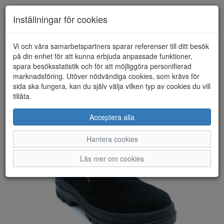
Anderbergs skor
Toggl
Inställningar för cookies
navig
Vi och våra samarbetspartners sparar referenser till ditt besök
HEM
RIEKER
på din enhet för att kunna erbjuda anpassade funktioner,
spara besöksstatistik och för att möjliggöra personifierad
marknadsföring. Utöver nödvändiga cookies, som krävs för
sida ska fungera, kan du själv välja vilken typ av cookies du vill
tillåta.
Acceptera alla
Hantera cookies
Läs mer om cookies