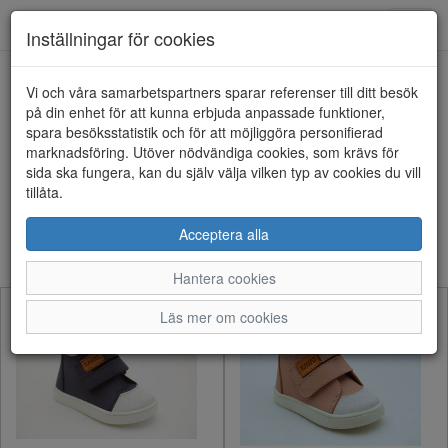
Anderbergs skor
Toggl
Inställningar för cookies
navig
Visa filter
Vi och våra samarbetspartners sparar referenser till ditt besök
på din enhet för att kunna erbjuda anpassade funktioner,
Barn - Babyskor (32
spara besöksstatistik och för att möjliggöra personifierad
marknadsföring. Utöver nödvändiga cookies, som krävs för
artiklar)
sida ska fungera, kan du själv välja vilken typ av cookies du vill
tillåta.
Sortera efter:
Acceptera alla
Hantera cookies
Läs mer om cookies