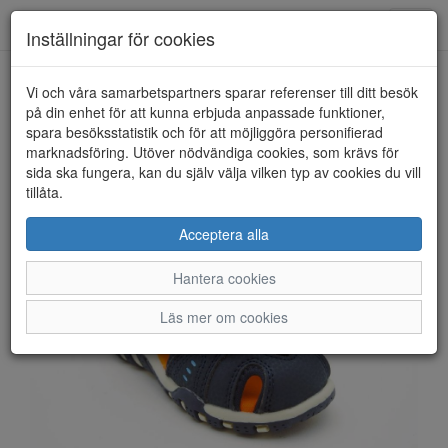
Anderbergs skor
Toggl
Inställningar för cookies
navig
Vi och våra samarbetspartners sparar referenser till ditt besök
HEM
LEAF
på din enhet för att kunna erbjuda anpassade funktioner,
spara besöksstatistik och för att möjliggöra personifierad
marknadsföring. Utöver nödvändiga cookies, som krävs för
sida ska fungera, kan du själv välja vilken typ av cookies du vill
tillåta.
Acceptera alla
Hantera cookies
Läs mer om cookies