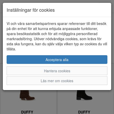
Anderbergs skor
Toggl
Inställningar för cookies
navig
Visa filter
Vi och våra samarbetspartners sparar referenser till ditt besök
på din enhet för att kunna erbjuda anpassade funktioner,
Dam - Stövlar (24 artiklar)
spara besöksstatistik och för att möjliggöra personifierad
marknadsföring. Utöver nödvändiga cookies, som krävs för
sida ska fungera, kan du själv välja vilken typ av cookies du vill
Sortera efter:
tillåta.
Acceptera alla
Hantera cookies
Läs mer om cookies
DUFFY
DUFFY