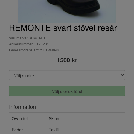
REMONTE svart stövel resår
Varumärke: REMONTE
Artikelnummer: 5125201
Leverantörens artnr: D1W80-00
1500 kr
Välj storlek först
Information
Ovandel
Skinn
Foder
Textil