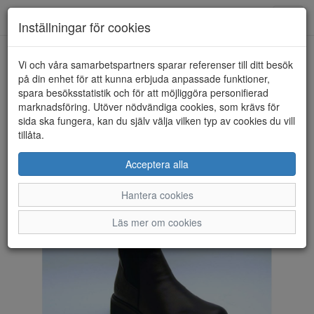
Anderbergs skor
Toggl
Inställningar för cookies
navig
Vi och våra samarbetspartners sparar referenser till ditt besök
HEM
REMONTE
på din enhet för att kunna erbjuda anpassade funktioner,
spara besöksstatistik och för att möjliggöra personifierad
marknadsföring. Utöver nödvändiga cookies, som krävs för
sida ska fungera, kan du själv välja vilken typ av cookies du vill
tillåta.
Acceptera alla
Hantera cookies
Läs mer om cookies