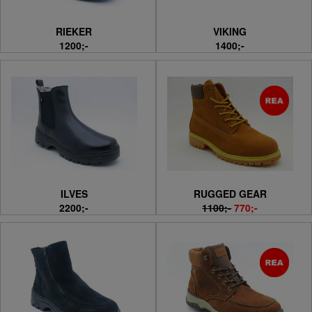
RIEKER
VIKING
1200;-
1400;-
ILVES
RUGGED GEAR
2200;-
1100;-
770;-