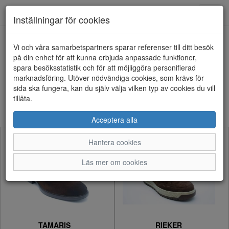
Anderbergs skor
Toggl
Inställningar för cookies
navig
Visa filter
Vi och våra samarbetspartners sparar referenser till ditt besök
på din enhet för att kunna erbjuda anpassade funktioner,
Herr - Kängor (42 artiklar)
spara besöksstatistik och för att möjliggöra personifierad
marknadsföring. Utöver nödvändiga cookies, som krävs för
sida ska fungera, kan du själv välja vilken typ av cookies du vill
Sortera efter:
tillåta.
Acceptera alla
Hantera cookies
Läs mer om cookies
TAMARIS
RIEKER