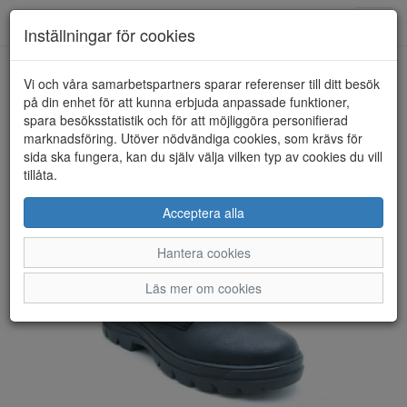
Anderbergs skor
Toggl
Inställningar för cookies
navig
Vi och våra samarbetspartners sparar referenser till ditt besök
HEM
RIEKER
på din enhet för att kunna erbjuda anpassade funktioner,
spara besöksstatistik och för att möjliggöra personifierad
marknadsföring. Utöver nödvändiga cookies, som krävs för
sida ska fungera, kan du själv välja vilken typ av cookies du vill
tillåta.
Acceptera alla
Hantera cookies
Läs mer om cookies