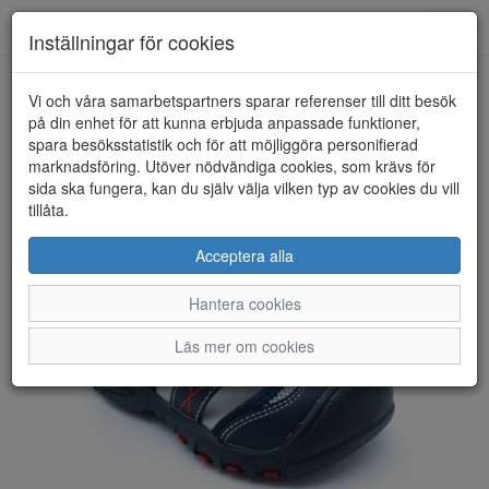
Anderbergs skor
Toggl
Inställningar för cookies
navig
Vi och våra samarbetspartners sparar referenser till ditt besök
HEM
PAX
på din enhet för att kunna erbjuda anpassade funktioner,
spara besöksstatistik och för att möjliggöra personifierad
marknadsföring. Utöver nödvändiga cookies, som krävs för
sida ska fungera, kan du själv välja vilken typ av cookies du vill
tillåta.
Acceptera alla
Hantera cookies
Läs mer om cookies