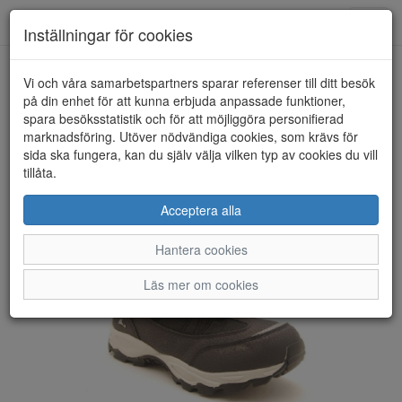
Anderbergs skor
Toggl
Inställningar för cookies
navig
Vi och våra samarbetspartners sparar referenser till ditt besök
HEM
VIKING
på din enhet för att kunna erbjuda anpassade funktioner,
spara besöksstatistik och för att möjliggöra personifierad
marknadsföring. Utöver nödvändiga cookies, som krävs för
sida ska fungera, kan du själv välja vilken typ av cookies du vill
tillåta.
Acceptera alla
Hantera cookies
Läs mer om cookies