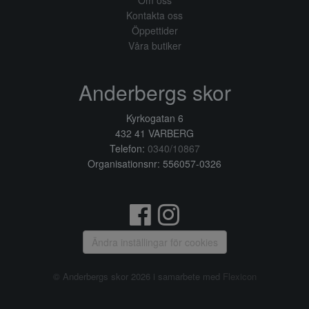
Om oss
Kontakta oss
Öppettider
Våra butiker
Anderbergs skor
Kyrkogatan 6
432 41 VARBERG
Telefon:
0340/10867
Organisationsnr: 556057-0326
Ändra inställingar för cookies
© Anderbergs skor 2026 i samarbete med
Flexicon