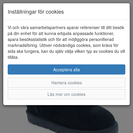
Anderbergs skor
Toggl
Inställningar för cookies
navig
Vi och våra samarbetspartners sparar referenser till ditt besök
HEM
RUGGED GEAR
på din enhet för att kunna erbjuda anpassade funktioner,
spara besöksstatistik och för att möjliggöra personifierad
marknadsföring. Utöver nödvändiga cookies, som krävs för
sida ska fungera, kan du själv välja vilken typ av cookies du vill
tillåta.
Acceptera alla
Hantera cookies
Läs mer om cookies