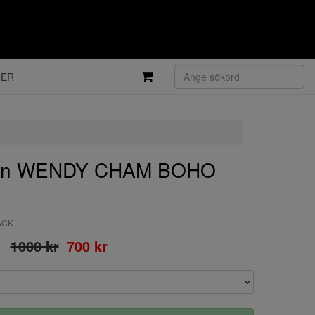
DER
un WENDY CHAM BOHO
LACK
1000 kr
700 kr