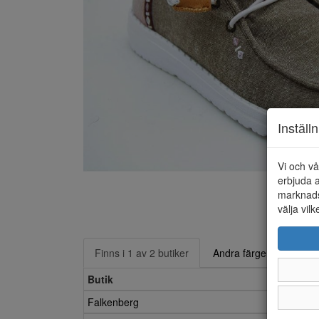
Inställ
Vi och vå
erbjuda a
marknads
välja vilk
Finns i 1 av 2 butiker
Andra färger
Butik
Falkenberg