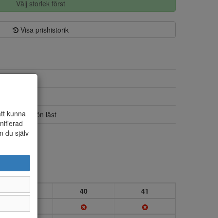
Välj storlek först
Visa prishistorik
Textil
Textil
att kunna
Bred och skön läst
nifierad
Ja
n du själv
39
40
41