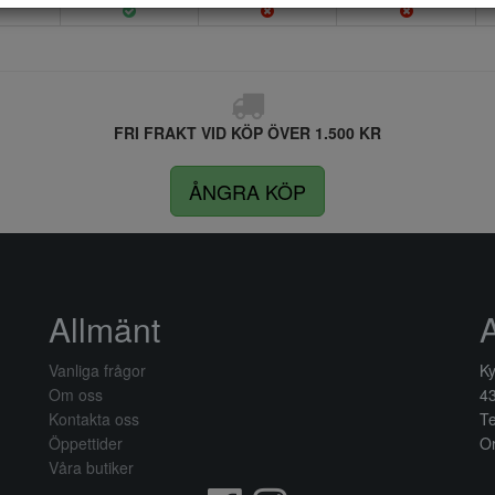
FRI FRAKT VID KÖP ÖVER 1.500 KR
ÅNGRA KÖP
Allmänt
Vanliga frågor
Ky
Om oss
4
Kontakta oss
Te
Öppettider
Or
Våra butiker