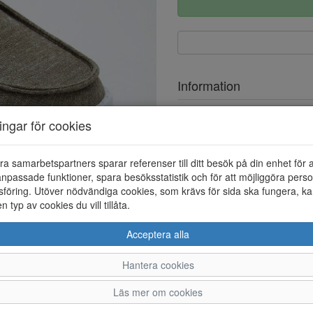
Information
Ovandel
ningar för cookies
Foder
ra samarbetspartners sparar referenser till ditt besök på din enhet för 
Övrigt
npassade funktioner, spara besöksstatistik och för att möjliggöra perso
Löstagbar innersula
föring. Utöver nödvändiga cookies, som krävs för sida ska fungera, ka
en typ av cookies du vill tillåta.
Acceptera alla
Hantera cookies
36
37
38
Läs mer om cookies