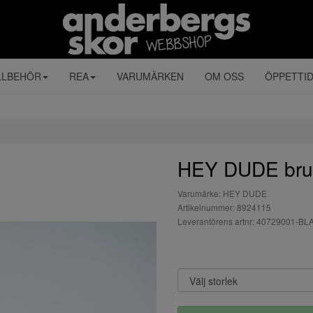
LLBEHÖR
REA
VARUMÄRKEN
OM OSS
ÖPPETTI
HEY DUDE br
Varumärke: HEY DUDE
Artikelnummer: 8924115
Leverantörens artnr: 40729001-B