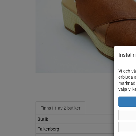
Inställ
Vi och vå
erbjuda a
marknads
välja vilk
Finns i 1 av 2 butiker
Butik
Falkenberg