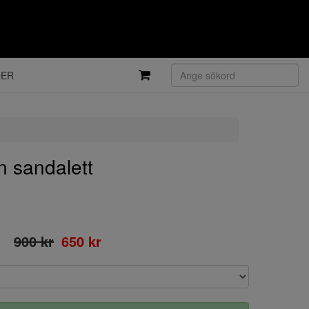
DER
 sandalett
900 kr
650 kr