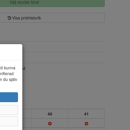
Välj storlek först
Visa prishistorik
Skinn
Syntet/skinn
att kunna
Kardborrband
nifierad
n du själv
39
40
41