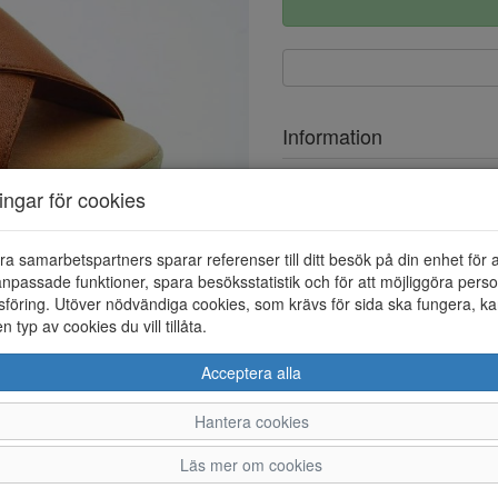
Information
Ovandel
ningar för cookies
Foder
ra samarbetspartners sparar referenser till ditt besök på din enhet för 
Övrigt
npassade funktioner, spara besöksstatistik och för att möjliggöra perso
föring. Utöver nödvändiga cookies, som krävs för sida ska fungera, ka
en typ av cookies du vill tillåta.
Acceptera alla
Hantera cookies
36
37
38
Läs mer om cookies