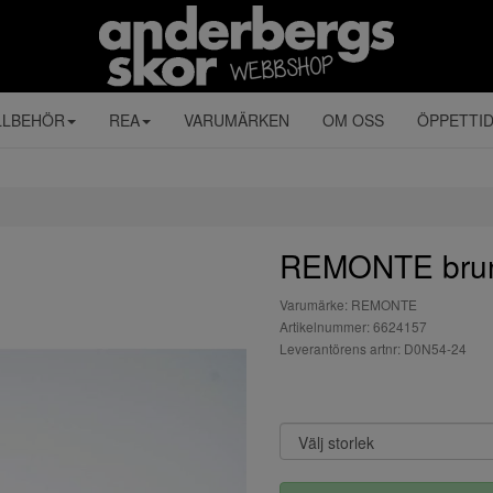
LLBEHÖR
REA
VARUMÄRKEN
OM OSS
ÖPPETTI
REMONTE brun
Varumärke: REMONTE
Artikelnummer: 6624157
Leverantörens artnr: D0N54-24