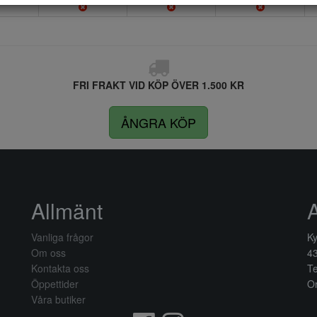
FRI FRAKT VID KÖP ÖVER 1.500 KR
ÅNGRA KÖP
Allmänt
Vanliga frågor
Ky
Om oss
4
Kontakta oss
Te
Öppettider
Or
Våra butiker