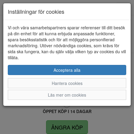
Anderbergs skor
Toggl
Inställningar för cookies
navig
Vi och våra samarbetspartners sparar referenser till ditt besök
HEM
GREEN COMFORT
på din enhet för att kunna erbjuda anpassade funktioner,
spara besöksstatistik och för att möjliggöra personifierad
Kunde inte hitta några artiklar...
marknadsföring. Utöver nödvändiga cookies, som krävs för
sida ska fungera, kan du själv välja vilken typ av cookies du vill
tillåta.
LEVERANS INOM 4 DAGAR INOM SVERIGE
Acceptera alla
Hantera cookies
FRI FRAKT VID KÖP ÖVER 1.500 KR
Läs mer om cookies
ÖPPET KÖP I 14 DAGAR
ÅNGRA KÖP