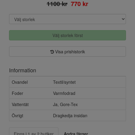
1100 kr
770 kr
Välj storlek först
Visa prishistorik
Information
Ovandel
Textil/syntet
Foder
Varmfodrad
Vattentät
Ja, Gore-Tex
Övrigt
Dragkedja insidan
Finns i 1 av 2 butiker
Andra färger