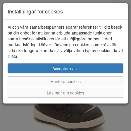
Anderbergs skor
Toggl
Inställningar för cookies
navig
Vi och våra samarbetspartners sparar referenser till ditt besök
HEM
VIKING
på din enhet för att kunna erbjuda anpassade funktioner,
spara besöksstatistik och för att möjliggöra personifierad
marknadsföring. Utöver nödvändiga cookies, som krävs för
sida ska fungera, kan du själv välja vilken typ av cookies du vill
tillåta.
Acceptera alla
Hantera cookies
Läs mer om cookies