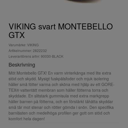
VIKING svart MONTEBELLO
GTX
Varumärke: VIKING
Artikelnummer: 2822232
Leverantörens artnr: 90030-BLACK
Beskrivning
Möt Montebello GTX! En varm vinterkänga med lite extra
stöd och skydd. Mysigt fuskpälsfoder och mjuk isolering
håller små fötter varma och sköna med hjälp av ett GORE-
TEX® vattentätt membran som håller fötterna torra och
skyddade. En slitstark gummisula med extra markgrepp
håller barnen på fötterna, och en förstärkt tåhätta skyddar
små tår mot stenar och rötter gömda i snön. Den specifika
barnlästen och medelhöga profilen ger gott om stöd och
komfort hela dagen!