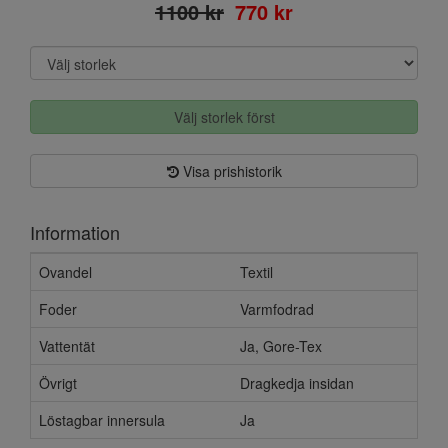
1100 kr
770 kr
Välj storlek först
Visa prishistorik
Information
Ovandel
Textil
Foder
Varmfodrad
Vattentät
Ja, Gore-Tex
Övrigt
Dragkedja insidan
Löstagbar innersula
Ja