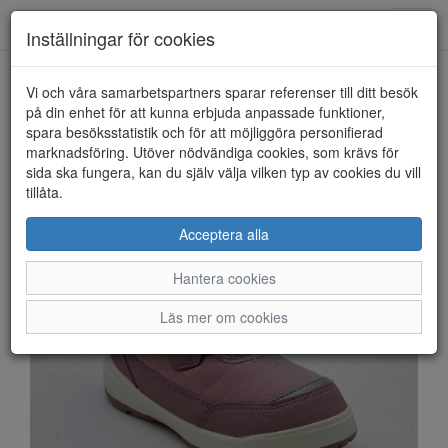
Anderbergs skor
Toggl
Inställningar för cookies
navig
Vi och våra samarbetspartners sparar referenser till ditt besök
HEM
VIKING
på din enhet för att kunna erbjuda anpassade funktioner,
spara besöksstatistik och för att möjliggöra personifierad
marknadsföring. Utöver nödvändiga cookies, som krävs för
sida ska fungera, kan du själv välja vilken typ av cookies du vill
tillåta.
Acceptera alla
Hantera cookies
Läs mer om cookies