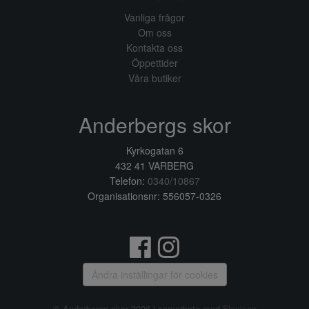
Vanliga frågor
Om oss
Kontakta oss
Öppettider
Våra butiker
Anderbergs skor
Kyrkogatan 6
432 41 VARBERG
Telefon:
0340/10867
Organisationsnr: 556057-0326
Ändra inställingar för cookies
© Anderbergs skor 2026 i samarbete med
Flexicon