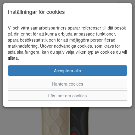
Anderbergs skor
Toggl
Inställningar för cookies
navig
Vi och våra samarbetspartners sparar referenser till ditt besök
HEM
PEDAG
på din enhet för att kunna erbjuda anpassade funktioner,
spara besöksstatistik och för att möjliggöra personifierad
marknadsföring. Utöver nödvändiga cookies, som krävs för
sida ska fungera, kan du själv välja vilken typ av cookies du vill
tillåta.
Acceptera alla
Hantera cookies
Läs mer om cookies