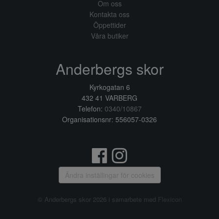
Om oss
Kontakta oss
Öppettider
Våra butiker
Anderbergs skor
Kyrkogatan 6
432 41 VARBERG
Telefon:
0340/10867
Organisationsnr: 556057-0326
Ändra inställingar för cookies
© Anderbergs skor 2026 i samarbete med
Flexicon