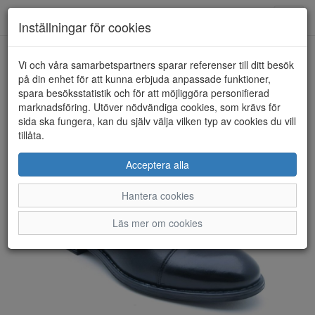
Anderbergs skor
Toggl
Inställningar för cookies
navig
Vi och våra samarbetspartners sparar referenser till ditt besök
HEM
BUGATTI
på din enhet för att kunna erbjuda anpassade funktioner,
spara besöksstatistik och för att möjliggöra personifierad
marknadsföring. Utöver nödvändiga cookies, som krävs för
sida ska fungera, kan du själv välja vilken typ av cookies du vill
tillåta.
Acceptera alla
Hantera cookies
Läs mer om cookies