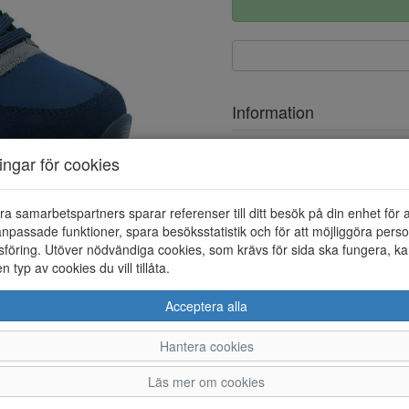
Information
Ovandel
ningar för cookies
Foder
ra samarbetspartners sparar referenser till ditt besök på din enhet för 
Löstagbar innersula
npassade funktioner, spara besöksstatistik och för att möjliggöra perso
föring. Utöver nödvändiga cookies, som krävs för sida ska fungera, ka
en typ av cookies du vill tillåta.
Acceptera alla
Hantera cookies
40
41
42
43
4
Läs mer om cookies