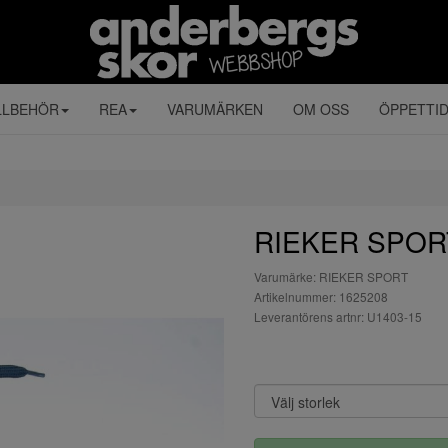
LLBEHÖR
REA
VARUMÄRKEN
OM OSS
ÖPPETTI
RIEKER SPORT
Varumärke: RIEKER SPORT
Artikelnummer: 1625208
Leverantörens artnr: U1403-15