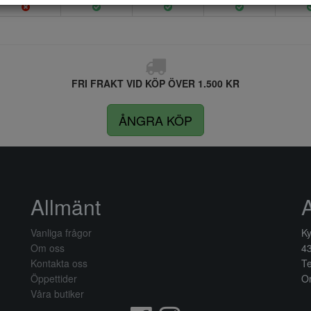
FRI FRAKT VID KÖP ÖVER 1.500 KR
ÅNGRA KÖP
Allmänt
Vanliga frågor
Ky
Om oss
4
Kontakta oss
Te
Öppettider
Or
Våra butiker