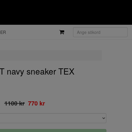
DER
 navy sneaker TEX
1100 kr
770 kr