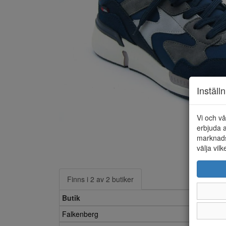
Inställ
Vi och vå
erbjuda a
marknads
välja vilk
Finns i 2 av 2 butiker
Butik
Falkenberg