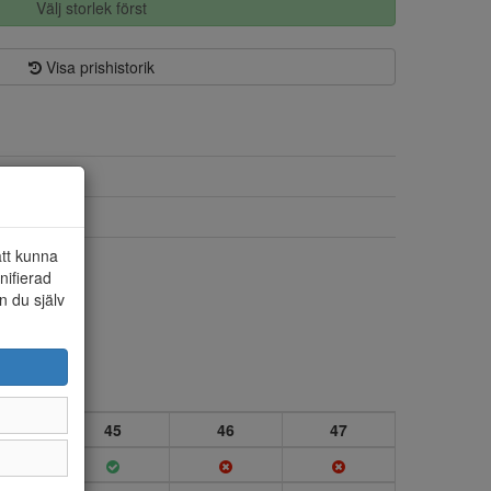
Välj storlek först
Visa prishistorik
Textil/syntet
Textil
att kunna
Ja
nifierad
n du själv
4
45
46
47