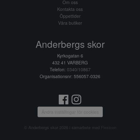
Om oss
Kontakta oss
Öppettider
Våra butiker
Anderbergs skor
Kyrkogatan 6
432 41 VARBERG
Telefon:
0340/10867
Organisationsnr: 556057-0326
Ändra inställingar för cookies
© Anderbergs skor 2026 i samarbete med
Flexicon