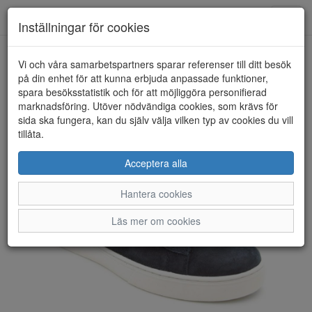
Anderbergs skor
Toggl
Inställningar för cookies
navig
Vi och våra samarbetspartners sparar referenser till ditt besök
HEM
RIEKER
på din enhet för att kunna erbjuda anpassade funktioner,
spara besöksstatistik och för att möjliggöra personifierad
marknadsföring. Utöver nödvändiga cookies, som krävs för
sida ska fungera, kan du själv välja vilken typ av cookies du vill
tillåta.
Acceptera alla
Hantera cookies
Läs mer om cookies