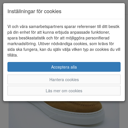
Anderbergs skor
Toggl
Inställningar för cookies
navig
Vi och våra samarbetspartners sparar referenser till ditt besök
HEM
PLAYBOY
på din enhet för att kunna erbjuda anpassade funktioner,
spara besöksstatistik och för att möjliggöra personifierad
marknadsföring. Utöver nödvändiga cookies, som krävs för
sida ska fungera, kan du själv välja vilken typ av cookies du vill
tillåta.
Acceptera alla
Hantera cookies
Läs mer om cookies