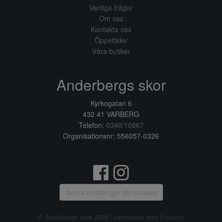
Vanliga frågor
Om oss
Kontakta oss
Öppettider
Våra butiker
Anderbergs skor
Kyrkogatan 6
432 41 VARBERG
Telefon:
0340/10867
Organisationsnr: 556057-0326
Ändra inställingar för cookies
© Anderbergs skor 2026 i samarbete med
Flexicon