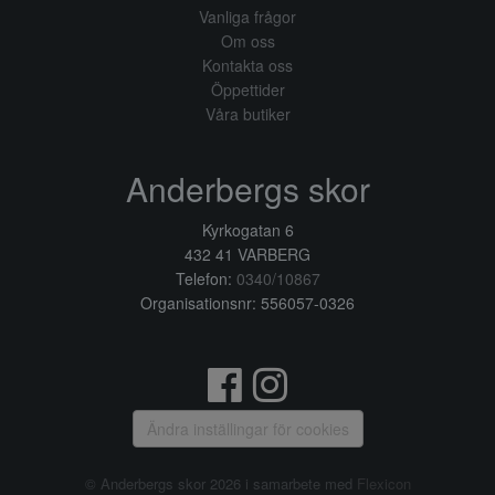
Vanliga frågor
Om oss
Kontakta oss
Öppettider
Våra butiker
Anderbergs skor
Kyrkogatan 6
432 41 VARBERG
Telefon:
0340/10867
Organisationsnr: 556057-0326
Ändra inställingar för cookies
© Anderbergs skor 2026 i samarbete med
Flexicon