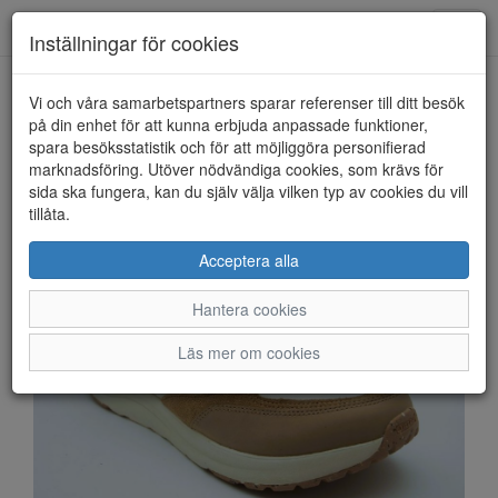
Anderbergs skor
Toggl
Inställningar för cookies
navig
Vi och våra samarbetspartners sparar referenser till ditt besök
HEM
ICEBUG
på din enhet för att kunna erbjuda anpassade funktioner,
spara besöksstatistik och för att möjliggöra personifierad
marknadsföring. Utöver nödvändiga cookies, som krävs för
sida ska fungera, kan du själv välja vilken typ av cookies du vill
tillåta.
Acceptera alla
Hantera cookies
Läs mer om cookies