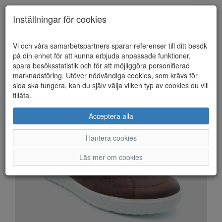
Anderbergs skor
Toggl
Inställningar för cookies
navig
Vi och våra samarbetspartners sparar referenser till ditt besök
HEM
ECCO
på din enhet för att kunna erbjuda anpassade funktioner,
spara besöksstatistik och för att möjliggöra personifierad
marknadsföring. Utöver nödvändiga cookies, som krävs för
sida ska fungera, kan du själv välja vilken typ av cookies du vill
tillåta.
Acceptera alla
Hantera cookies
Läs mer om cookies