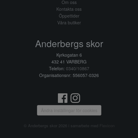
Om oss
Kontakta oss
Öppettider
Våra butiker
Anderbergs skor
Kyrkogatan 6
432 41 VARBERG
Telefon:
0340/10867
Organisationsnr: 556057-0326
Ändra inställingar för cookies
© Anderbergs skor 2026 i samarbete med
Flexicon