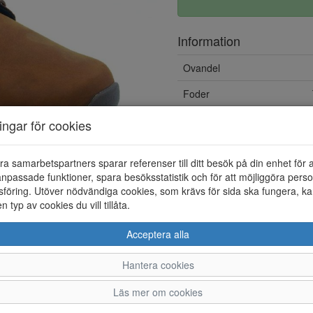
Information
Ovandel
Foder
Övrigt
ningar för cookies
Löstagbar innersula
ra samarbetspartners sparar referenser till ditt besök på din enhet för 
npassade funktioner, spara besöksstatistik och för att möjliggöra perso
föring. Utöver nödvändiga cookies, som krävs för sida ska fungera, ka
en typ av cookies du vill tillåta.
Acceptera alla
Hantera cookies
40
41
42
43
4
Läs mer om cookies