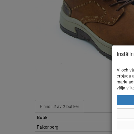
Inställ
Vi och vå
erbjuda a
marknads
välja vilk
Finns i 2 av 2 butiker
Butik
Falkenberg