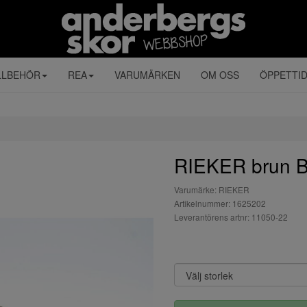
LLBEHÖR
REA
VARUMÄRKEN
OM OSS
ÖPPETTI
RIEKER brun 
Varumärke: RIEKER
Artikelnummer: 1625202
Leverantörens artnr: 11050-22