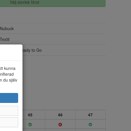
Välj storlek först
Nubuck
Textil
Bred läst, Ready to Go
Ja
att kunna
nifierad
n du själv
4
45
46
47