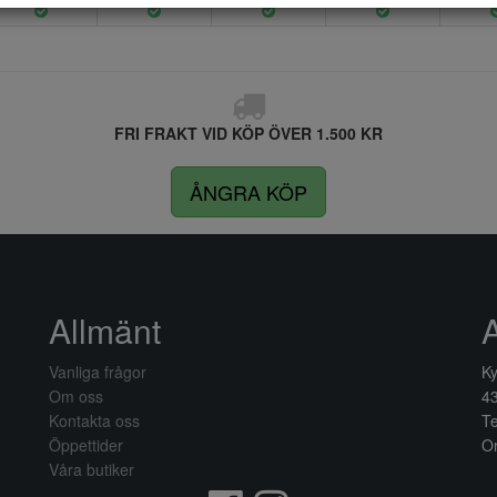
FRI FRAKT VID KÖP ÖVER 1.500 KR
ÅNGRA KÖP
Allmänt
Vanliga frågor
Ky
Om oss
4
Kontakta oss
Te
Öppettider
Or
Våra butiker