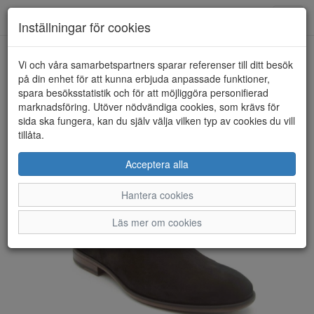
Anderbergs skor
Toggl
Inställningar för cookies
navig
Vi och våra samarbetspartners sparar referenser till ditt besök
HEM
VAGABOND
på din enhet för att kunna erbjuda anpassade funktioner,
spara besöksstatistik och för att möjliggöra personifierad
marknadsföring. Utöver nödvändiga cookies, som krävs för
sida ska fungera, kan du själv välja vilken typ av cookies du vill
tillåta.
Acceptera alla
Hantera cookies
Läs mer om cookies