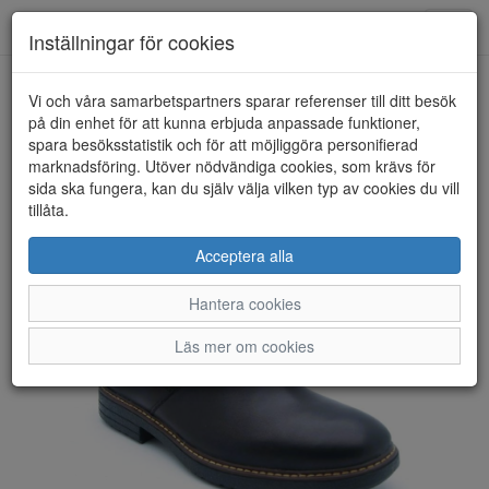
Anderbergs skor
Toggl
Inställningar för cookies
navig
Vi och våra samarbetspartners sparar referenser till ditt besök
HEM
RIEKER
på din enhet för att kunna erbjuda anpassade funktioner,
spara besöksstatistik och för att möjliggöra personifierad
marknadsföring. Utöver nödvändiga cookies, som krävs för
sida ska fungera, kan du själv välja vilken typ av cookies du vill
tillåta.
Acceptera alla
Hantera cookies
Läs mer om cookies