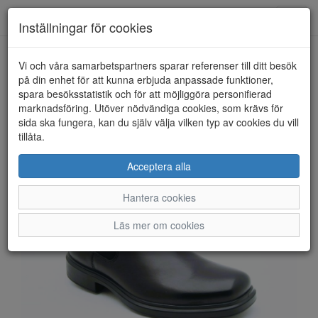
Anderbergs skor
Toggl
Inställningar för cookies
navig
Vi och våra samarbetspartners sparar referenser till ditt besök
HEM
ECCO
på din enhet för att kunna erbjuda anpassade funktioner,
spara besöksstatistik och för att möjliggöra personifierad
marknadsföring. Utöver nödvändiga cookies, som krävs för
sida ska fungera, kan du själv välja vilken typ av cookies du vill
tillåta.
Acceptera alla
Hantera cookies
Läs mer om cookies