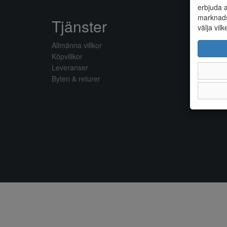
erbjuda a
marknads
Tjänster
välja vilk
Allmänna villkor
Köpvillkor
Leveranser
Byten & returer