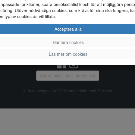
npassade funktioner, spara besöksstatistik och för att möjliggöra perso
föring. Utöver nödvändiga cookies, som krävs för sida ska fungera, ka
Allmänt
en typ av cookies du vill tillåta.
Vanliga frågor
Ky
Acceptera alla
Om oss
4
Kontakta oss
Te
Hantera cookies
Öppettider
Or
Våra butiker
Läs mer om cookies
Ändra inställingar för cookies
© Anderbergs skor 2026 i samarbete med
Flexicon