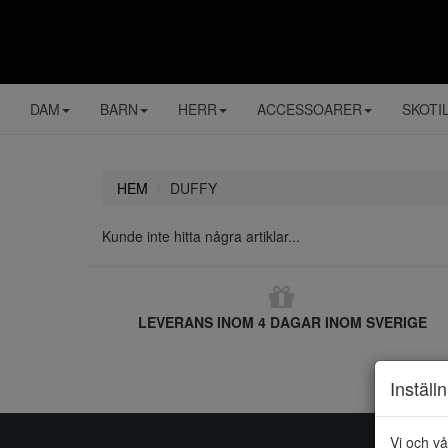
DAM
BARN
HERR
ACCESSOARER
SKOTI
HEM
DUFFY
Kunde inte hitta några artiklar...
LEVERANS INOM 4 DAGAR INOM SVERIGE
Inställ
Vi och vå