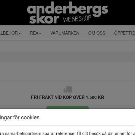
LLBEHÖR
REA
VARUMÄRKEN
OM OSS
ÖPPETTI
FRI FRAKT VID KÖP ÖVER 1.500 KR
ÅNGRA KÖP
ningar för cookies
ra samarbetspartners sparar referenser till ditt besök på din enhet för 