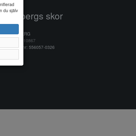
nifierad
n du själv
Anderbergs skor
rkogatan 6
32 41 VARBERG
lefon:
0340/10867
ganisationsnr: 556057-0326