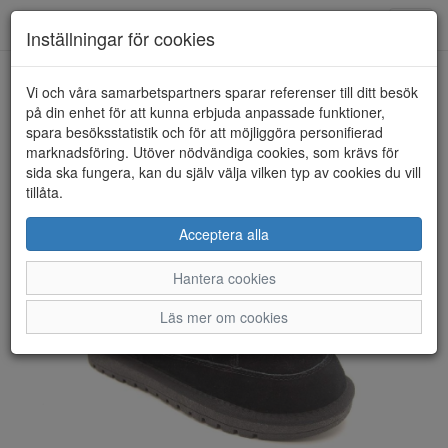
Anderbergs skor
Toggl
Inställningar för cookies
navig
Vi och våra samarbetspartners sparar referenser till ditt besök
HEM
DUFFY
på din enhet för att kunna erbjuda anpassade funktioner,
spara besöksstatistik och för att möjliggöra personifierad
marknadsföring. Utöver nödvändiga cookies, som krävs för
sida ska fungera, kan du själv välja vilken typ av cookies du vill
tillåta.
Acceptera alla
Hantera cookies
Läs mer om cookies