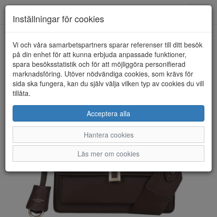
Anderbergs skor
Toggl
Inställningar för cookies
navig
Vi och våra samarbetspartners sparar referenser till ditt besök
HEM
ULRIKA DESIGN
på din enhet för att kunna erbjuda anpassade funktioner,
spara besöksstatistik och för att möjliggöra personifierad
marknadsföring. Utöver nödvändiga cookies, som krävs för
sida ska fungera, kan du själv välja vilken typ av cookies du vill
tillåta.
Acceptera alla
Hantera cookies
Läs mer om cookies