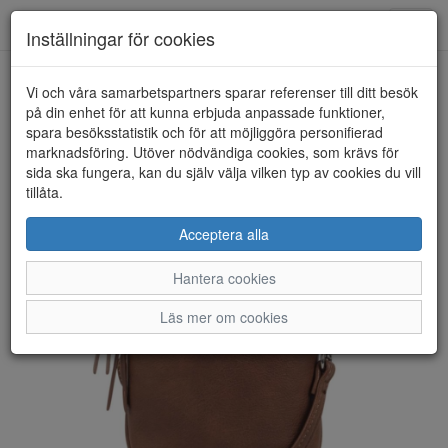
Anderbergs skor
Toggl
Inställningar för cookies
navig
Vi och våra samarbetspartners sparar referenser till ditt besök
HEM
ULRIKA DESIGN
på din enhet för att kunna erbjuda anpassade funktioner,
spara besöksstatistik och för att möjliggöra personifierad
marknadsföring. Utöver nödvändiga cookies, som krävs för
sida ska fungera, kan du själv välja vilken typ av cookies du vill
tillåta.
Acceptera alla
Hantera cookies
Läs mer om cookies