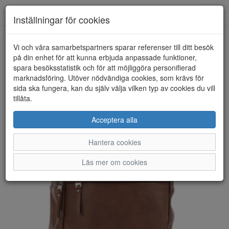
Anderbergs skor
Toggl
Inställningar för cookies
navig
Vi och våra samarbetspartners sparar referenser till ditt besök
HEM
ULRIKA DESIGN
på din enhet för att kunna erbjuda anpassade funktioner,
spara besöksstatistik och för att möjliggöra personifierad
marknadsföring. Utöver nödvändiga cookies, som krävs för
sida ska fungera, kan du själv välja vilken typ av cookies du vill
tillåta.
Acceptera alla
Hantera cookies
Läs mer om cookies