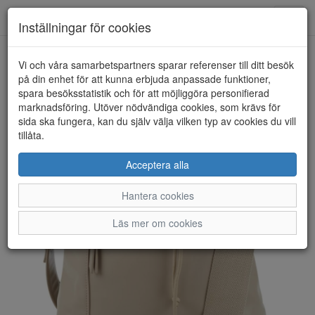
Anderbergs skor
Toggl
Inställningar för cookies
navig
Vi och våra samarbetspartners sparar referenser till ditt besök
HEM
ULRIKA DESIGN
på din enhet för att kunna erbjuda anpassade funktioner,
spara besöksstatistik och för att möjliggöra personifierad
marknadsföring. Utöver nödvändiga cookies, som krävs för
sida ska fungera, kan du själv välja vilken typ av cookies du vill
tillåta.
Acceptera alla
Hantera cookies
Läs mer om cookies