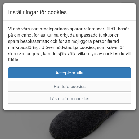
Anderbergs skor
Toggl
Inställningar för cookies
navig
Vi och våra samarbetspartners sparar referenser till ditt besök
HEM
ULLE
på din enhet för att kunna erbjuda anpassade funktioner,
spara besöksstatistik och för att möjliggöra personifierad
marknadsföring. Utöver nödvändiga cookies, som krävs för
sida ska fungera, kan du själv välja vilken typ av cookies du vill
tillåta.
Acceptera alla
Hantera cookies
Läs mer om cookies