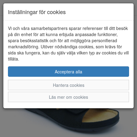
Anderbergs skor
Toggl
Inställningar för cookies
navig
Vi och våra samarbetspartners sparar referenser till ditt besök
HEM
TAMARIS
på din enhet för att kunna erbjuda anpassade funktioner,
spara besöksstatistik och för att möjliggöra personifierad
marknadsföring. Utöver nödvändiga cookies, som krävs för
sida ska fungera, kan du själv välja vilken typ av cookies du vill
tillåta.
Acceptera alla
Hantera cookies
Läs mer om cookies