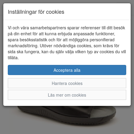
Anderbergs skor
Toggl
Inställningar för cookies
navig
Vi och våra samarbetspartners sparar referenser till ditt besök
HEM
ROHDE
på din enhet för att kunna erbjuda anpassade funktioner,
spara besöksstatistik och för att möjliggöra personifierad
marknadsföring. Utöver nödvändiga cookies, som krävs för
sida ska fungera, kan du själv välja vilken typ av cookies du vill
tillåta.
Acceptera alla
Hantera cookies
Läs mer om cookies