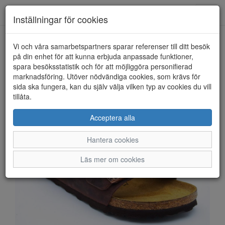
Anderbergs skor
Toggl
Inställningar för cookies
navig
Vi och våra samarbetspartners sparar referenser till ditt besök
HEM
BIRKENSTOCK
på din enhet för att kunna erbjuda anpassade funktioner,
spara besöksstatistik och för att möjliggöra personifierad
marknadsföring. Utöver nödvändiga cookies, som krävs för
sida ska fungera, kan du själv välja vilken typ av cookies du vill
tillåta.
Acceptera alla
Hantera cookies
Läs mer om cookies