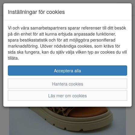
Anderbergs skor
Toggl
Inställningar för cookies
navig
Vi och våra samarbetspartners sparar referenser till ditt besök
HEM
TAMARIS
på din enhet för att kunna erbjuda anpassade funktioner,
spara besöksstatistik och för att möjliggöra personifierad
marknadsföring. Utöver nödvändiga cookies, som krävs för
sida ska fungera, kan du själv välja vilken typ av cookies du vill
tillåta.
Acceptera alla
Hantera cookies
Läs mer om cookies