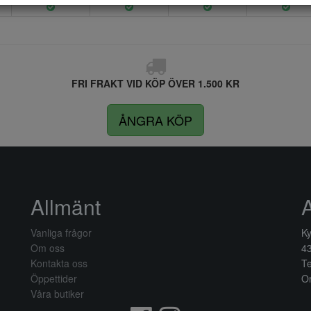
FRI FRAKT VID KÖP ÖVER 1.500 KR
ÅNGRA KÖP
Allmänt
Vanliga frågor
Ky
Om oss
4
Kontakta oss
Te
Öppettider
Or
Våra butiker