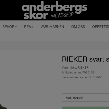
LLBEHÖR
REA
VARUMÄRKEN
OM OSS
ÖPPETTI
RIEKER svart sl
Varumärke: RIEKER
Artikelnummer: 7026103
Leverantörens artnr: V1550-00