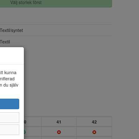
Välj storlek först
Textil/syntet
Textil
att kunna
nifierad
n du själv
40
41
42