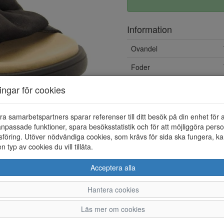
Information
Ovandel
Foder
ningar för cookies
ra samarbetspartners sparar referenser till ditt besök på din enhet för 
npassade funktioner, spara besöksstatistik och för att möjliggöra perso
föring. Utöver nödvändiga cookies, som krävs för sida ska fungera, ka
en typ av cookies du vill tillåta.
Acceptera alla
Hantera cookies
36
37
38
39
Läs mer om cookies