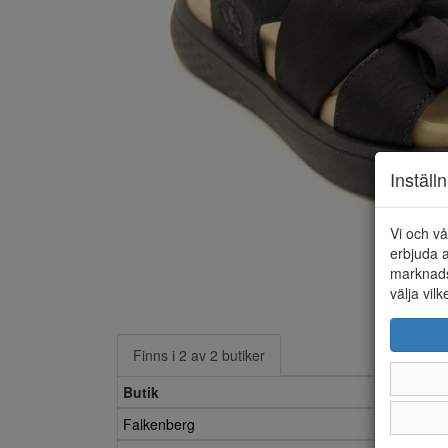
Inställ
Vi och vå
erbjuda a
marknads
välja vilk
Finns i 2 av 2 butiker
Butik
Falkenberg