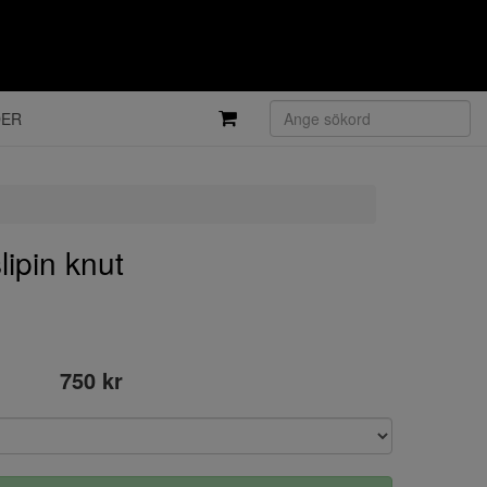
DER
ipin knut
750 kr