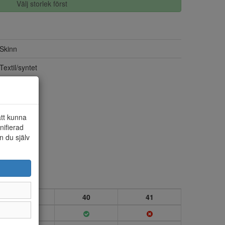
Välj storlek först
Skinn
Textil/syntet
att kunna
nifierad
n du själv
39
40
41