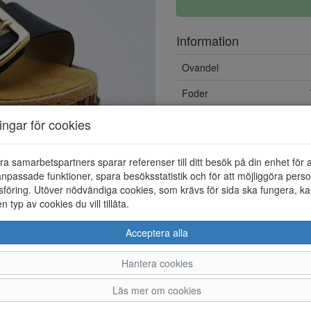
Information
Ovandel
Foder
ningar för cookies
ra samarbetspartners sparar referenser till ditt besök på din enhet för 
npassade funktioner, spara besöksstatistik och för att möjliggöra perso
föring. Utöver nödvändiga cookies, som krävs för sida ska fungera, ka
en typ av cookies du vill tillåta.
Acceptera alla
Hantera cookies
36
37
38
Läs mer om cookies