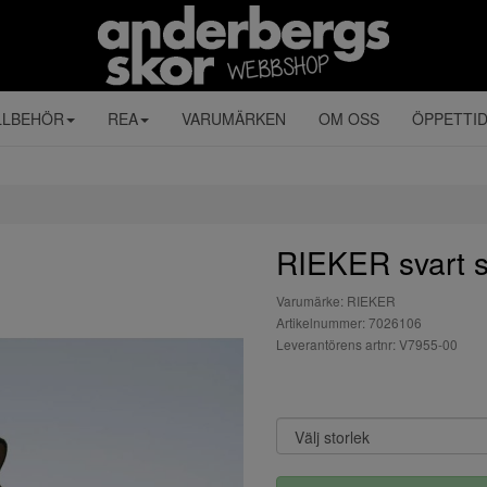
LLBEHÖR
REA
VARUMÄRKEN
OM OSS
ÖPPETTI
RIEKER svart s
Varumärke: RIEKER
Artikelnummer: 7026106
Leverantörens artnr: V7955-00