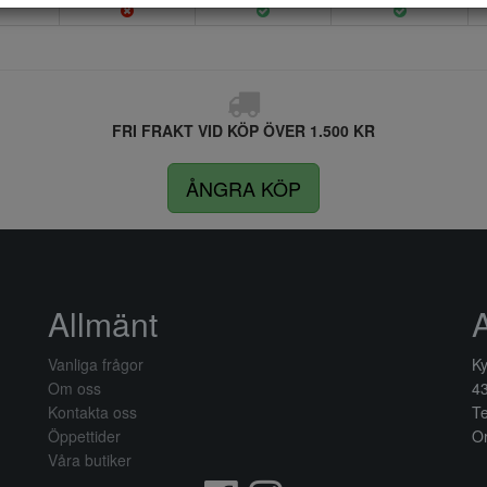
FRI FRAKT VID KÖP ÖVER 1.500 KR
ÅNGRA KÖP
Allmänt
Vanliga frågor
Ky
Om oss
4
Kontakta oss
Te
Öppettider
Or
Våra butiker