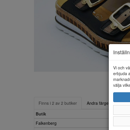
Inställ
Vi och vå
erbjuda a
marknads
välja vilk
Finns i 2 av 2 butiker
Andra färger
Butik
Falkenberg