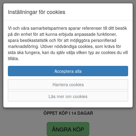
Anderbergs skor
Toggl
Inställningar för cookies
navig
Vi och våra samarbetspartners sparar referenser till ditt besök
HEM
RIEKER
på din enhet för att kunna erbjuda anpassade funktioner,
spara besöksstatistik och för att möjliggöra personifierad
Kunde inte hitta några artiklar...
marknadsföring. Utöver nödvändiga cookies, som krävs för
sida ska fungera, kan du själv välja vilken typ av cookies du vill
tillåta.
LEVERANS INOM 4 DAGAR INOM SVERIGE
Acceptera alla
Hantera cookies
FRI FRAKT VID KÖP ÖVER 1.500 KR
Läs mer om cookies
ÖPPET KÖP I 14 DAGAR
ÅNGRA KÖP