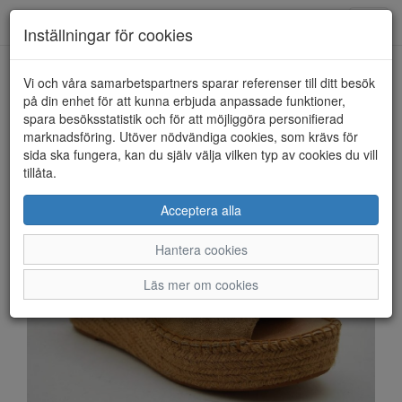
Anderbergs skor
Toggl
Inställningar för cookies
navig
Vi och våra samarbetspartners sparar referenser till ditt besök
HEM
REPLAY
på din enhet för att kunna erbjuda anpassade funktioner,
spara besöksstatistik och för att möjliggöra personifierad
marknadsföring. Utöver nödvändiga cookies, som krävs för
sida ska fungera, kan du själv välja vilken typ av cookies du vill
tillåta.
Acceptera alla
Hantera cookies
Läs mer om cookies