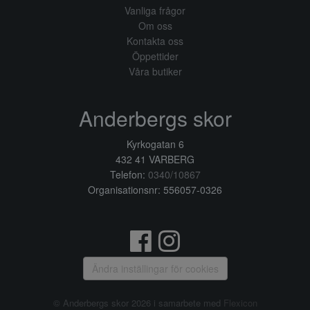
Vanliga frågor
Om oss
Kontakta oss
Öppettider
Våra butiker
Anderbergs skor
Kyrkogatan 6
432 41 VARBERG
Telefon:
0340/10867
Organisationsnr: 556057-0326
Ändra inställingar för cookies
© Anderbergs skor 2026 i samarbete med
Flexicon