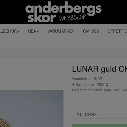
LLBEHÖR
REA
VARUMÄRKEN
OM OSS
ÖPPETTI
LUNAR guld 
Varumärke: LUNAR
Artikelnummer: 7024121
Leverantörens artnr: 246CHAVES-