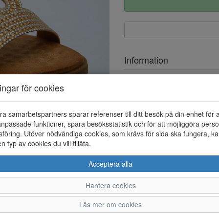
Information
Ovandel
ningar för cookies
Foder
ra samarbetspartners sparar referenser till ditt besök på din enhet för 
npassade funktioner, spara besöksstatistik och för att möjliggöra perso
föring. Utöver nödvändiga cookies, som krävs för sida ska fungera, ka
en typ av cookies du vill tillåta.
Acceptera alla
Hantera cookies
36
37
38
Läs mer om cookies