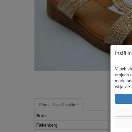
Inställ
Vi och vå
erbjuda a
marknads
välja vilk
Finns i 2 av 2 butiker
Butik
Falkenberg