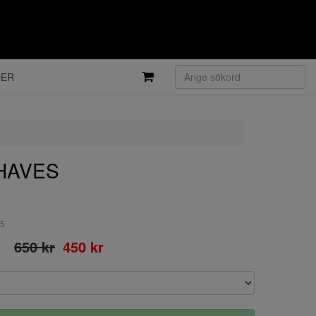
DER
CHAVES
55
650 kr
450 kr