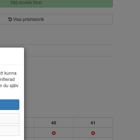
Välj storlek först
Visa prishistorik
Syntet
Syntet
att kunna
nifierad
n du själv
39
40
41