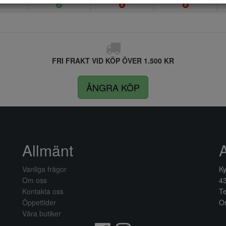
FRI FRAKT VID KÖP ÖVER 1.500 KR
ÅNGRA KÖP
Allmänt
Vanliga frågor
Ky
Om oss
4
Kontakta oss
Te
Öppettider
Or
Våra butiker