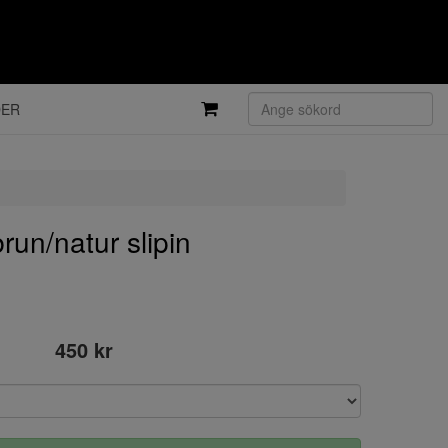
DER
n/natur slipin
450 kr